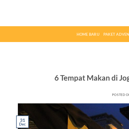
Skip
to
content
HOME BARU
PAKET ADVE
6 Tempat Makan di Jo
POSTED 
31
Dec