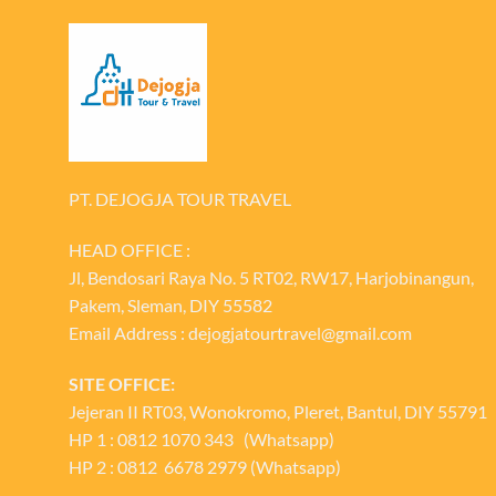
PT. DEJOGJA TOUR TRAVEL
HEAD OFFICE :
Jl, Bendosari Raya No. 5 RT02, RW17, Harjobinangun,
Pakem, Sleman, DIY 55582
Email Address : dejogjatourtravel@gmail.com
SITE OFFICE:
Jejeran II RT03, Wonokromo, Pleret, Bantul, DIY 55791
HP 1 : 0812 1070 343 (Whatsapp)
HP 2 : 0812 6678 2979 (Whatsapp)